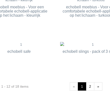
obell moebius - Voor een
echobell moebius - Voor
rtabele echobell-applicatie
comfortabele echobell-appl
p het lichaam - kleurrijk
op het lichaam - turkoo
echobell safe
echobell slings - pack of 3 
1 - 12 of 18 items
«
1
2
»