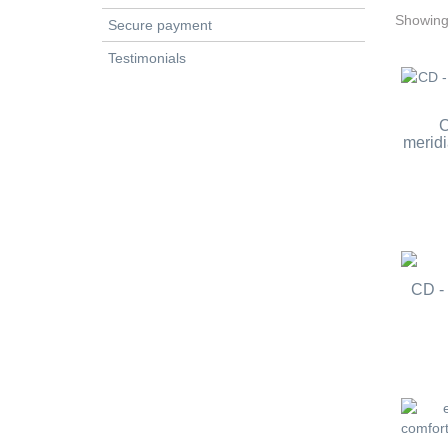
Showing 
Secure payment
Testimonials
C
merid
CD -