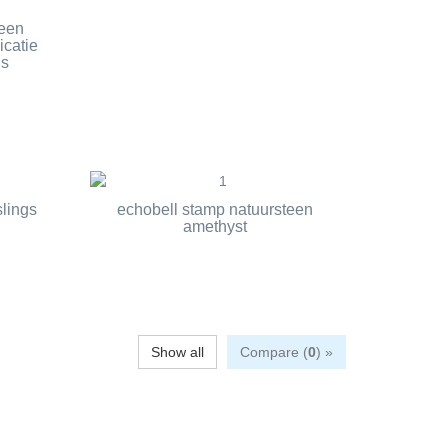
 een
icatie
is
slings
echobell stamp natuursteen
amethyst
Show all
Compare (
0
) »