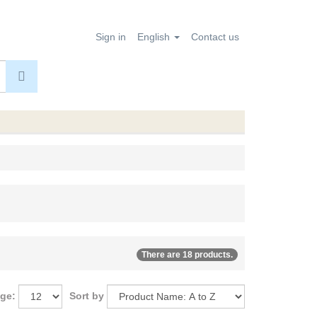
Sign in
English
Contact us
There are 18 products.
age:
Sort by