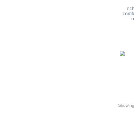
ech
comfo
o
Showing 