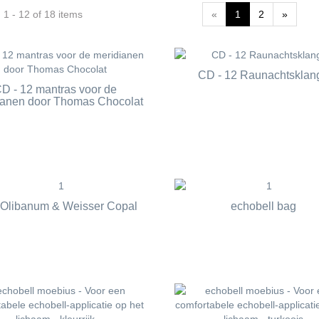
1 - 12 of 18 items
«
1
2
»
CD - 12 Raunachtsklan
D - 12 mantras voor de
ianen door Thomas Chocolat
 Olibanum & Weisser Copal
echobell bag