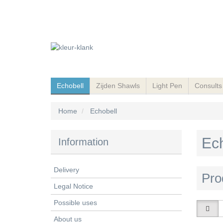
Echobell
Zijden Shawls
Light Pen
Consults
Home
Echobell
Ec
Information
Delivery
Pro
Legal Notice
Possible uses
About us