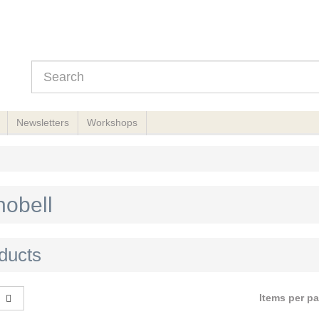
Newsletters
Workshops
hobell
ducts
Items per p