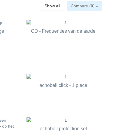
Show all
Compare (
0
) »
ge
CD - Frequenties van de aarde
echobell click - 1 piece
echobell protection set