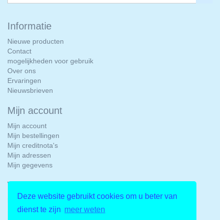
Informatie
Nieuwe producten
Contact
mogelijkheden voor gebruik
Over ons
Ervaringen
Nieuwsbrieven
Mijn account
Mijn account
Mijn bestellingen
Mijn creditnota's
Mijn adressen
Mijn gegevens
Winkelinformatie
Deze website gebruikt cookies om u beter van
Kleur-klank.nl
dienst te zijn
meer weten
Scheltemakade 15