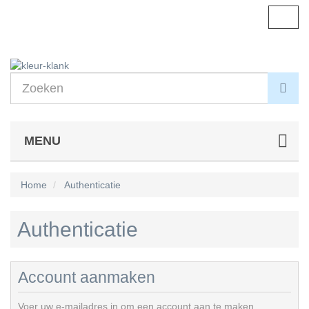
Navig
aanp
MENU
Home
Authenticatie
Authenticatie
Account aanmaken
Voer uw e-mailadres in om een account aan te maken